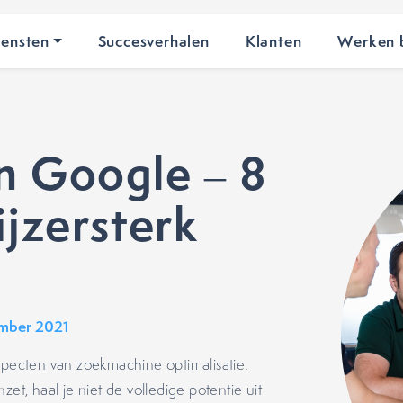
iensten
Succesverhalen
Klanten
Werken b
n Google – 8
ijzersterk
mber 2021
aspecten van zoekmachine optimalisatie.
et, haal je niet de volledige potentie uit