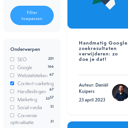
Filter
toepassen
Handmatig Google
zoekresultaten
Onderwerpen
verwijderen: zo
doe je dat!
201
SEO
166
Google
67
Webstatistieken
Content marketing
Auteur: Daniël
67
Handleidingen
Kuipers
57
53
Marketing
23 april 2023
51
Social media
Conversie
31
optimalisatie