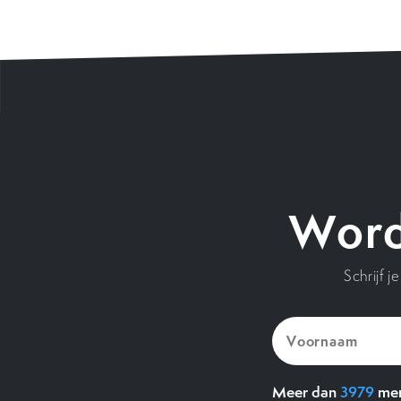
Word
Schrijf 
Voornaam
(Vereist)
Meer dan
3979
men