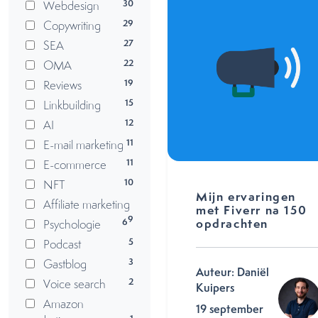
30
Webdesign
29
Copywriting
27
SEA
22
OMA
19
Reviews
15
Linkbuilding
12
AI
11
E-mail marketing
11
E-commerce
10
NFT
Mijn ervaringen
Affiliate marketing
met Fiverr na 150
9
opdrachten
6
Psychologie
5
Podcast
3
Gastblog
Auteur: Daniël
2
Voice search
Kuipers
Amazon
19 september