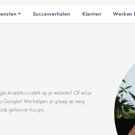
iensten
Succesverhalen
Klanten
Werken b
Analytics instelt op je website? Of wil je
n op Google? We helpen je graag op weg
 ook geheime trucjes.