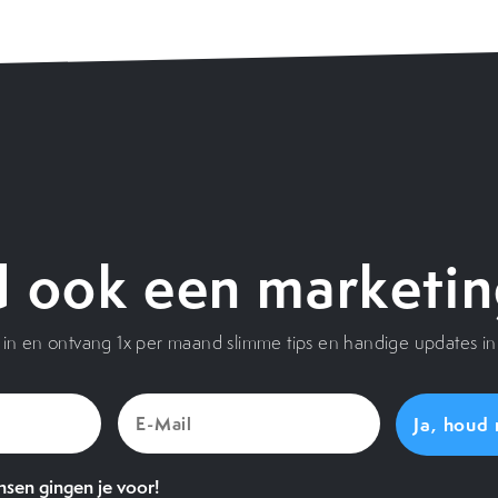
 ook een marketin
je in en ontvang 1x per maand slimme tips en handige updates in 
E-
Mail
(Vereist)
sen gingen je voor!