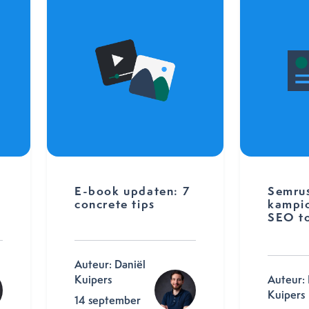
E-book updaten: 7
Semrus
concrete tips
kampio
SEO to
Auteur: Daniël
Kuipers
Auteur: 
Kuipers
14 september