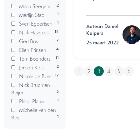
2
Milou Seegers
1
Martijn Stap
1
Sven Egbertsen
Auteur: Daniël
14
Nick Havekes
Kuipers
7
Gert Bos
25 maart 2022
4
Ellen Prinsen
11
Tom Boenders
2
Jeroen Kets
1
2
3
4
5
6
17
Nicole de Boer
Nick Brugman-
5
Beijen
1
Plator Plana
Michelle van den
1
Bos