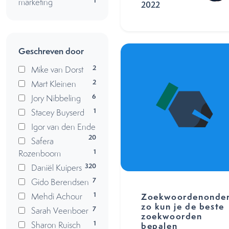
1
marketing
2022
Geschreven door
2
Mike van Dorst
2
Mart Kleinen
6
Jory Nibbeling
1
Stacey Buyserd
Igor van den Ende
20
Safera
1
Rozenboom
320
Daniël Kuipers
7
Gido Berendsen
1
Mehdi Achour
Zoekwoordenonder
zo kun je de beste
7
Sarah Veenboer
zoekwoorden
1
Sharon Ruisch
bepalen