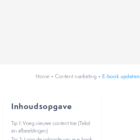
Home
•
Content marketing
•
E-book updaten:
Inhoudsopgave
Tip 1: Voeg nieuwe content toe (Tekst
en afbeeldingen)
Tip 2: Loop de volgorde van je e-book