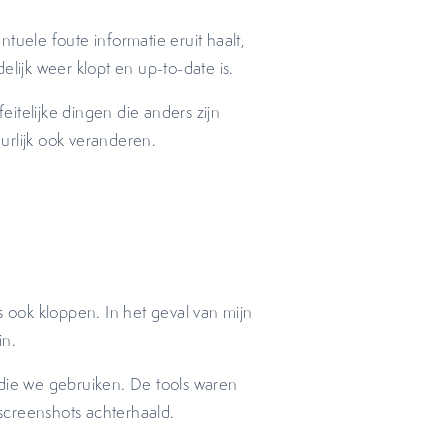
entuele foute informatie eruit haalt,
elijk weer klopt en up-to-date is.
itelijke dingen die anders zijn
urlijk ook veranderen.
s ook kloppen. In het geval van mijn
in.
die we gebruiken. De tools waren
screenshots achterhaald.