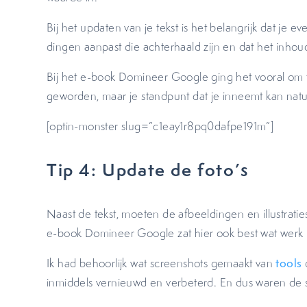
Bij het updaten van je tekst is het belangrijk dat je ev
dingen aanpast die achterhaald zijn en dat het inhoud
Bij het e-book Domineer Google ging het vooral om fe
geworden, maar je standpunt dat je inneemt kan natu
[optin-monster slug=”c1eay1r8pq0dafpe191m”]
Tip 4: Update de foto’s
Naast de tekst, moeten de afbeeldingen en illustratie
e-book Domineer Google zat hier ook best wat werk 
Ik had behoorlijk wat screenshots gemaakt van
tools
inmiddels vernieuwd en verbeterd. En dus waren de 