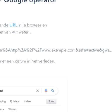
lgende
URL
in je browser en
 van wilt weten.
%3Ahttp%3A%2F%2Fwww.example.com&safe=active&gws_r
t met een datum in het verleden.