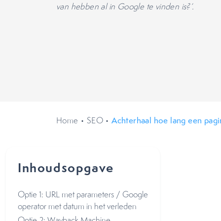
van hebben al in Google te vinden is?’.
Home
•
SEO
•
Achterhaal hoe lang een pagin
Inhoudsopgave
Optie 1: URL met parameters / Google
operator met datum in het verleden
Optie 2: Wayback Machine