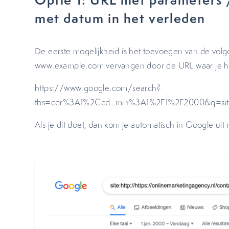
met datum in het verleden
De eerste mogelijkheid is het toevoegen van de vo
www.example.com vervangen door de URL waar je het
https://www.google.com/search?
tbs=cdr%3A1%2Ccd_min%3A1%2F1%2F2000&q=site
Als je dit doet, dan kom je automatisch in Google ui