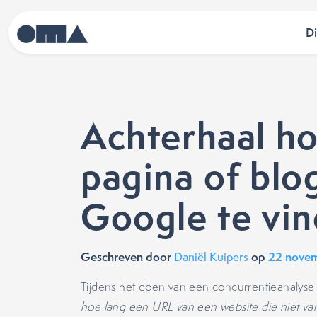
D
Achterhaal ho
pagina of blog
Google te vin
Geschreven door
op
22 nove
Daniël Kuipers
Tijdens het doen van een concurrentieanalyse v
hoe lang een URL van een website die niet va