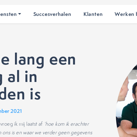
iensten
Succesverhalen
Klanten
Werken b
e lang een
 al in
den is
mber 2021
roeg ik mij laatst af
‘hoe kom ik erachter
n ons is en waar we verder geen gegevens