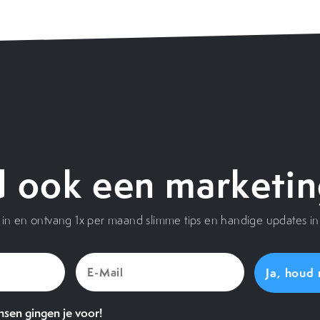
 ook een marketin
je in en ontvang 1x per maand slimme tips en handige updates in 
E-
Mail
(Vereist)
sen gingen je voor!