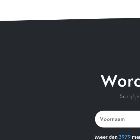
Word
Schrijf 
Voornaam
(Vereist)
Meer dan
3979
men