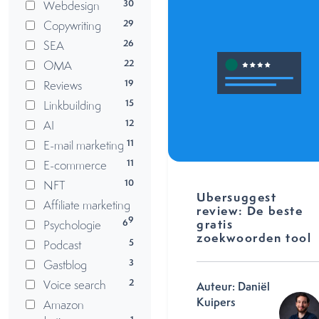
30
Webdesign
29
Copywriting
26
SEA
22
OMA
19
Reviews
15
Linkbuilding
12
AI
11
E-mail marketing
11
E-commerce
10
NFT
Ubersuggest
Affiliate marketing
review: De beste
9
gratis
6
Psychologie
zoekwoorden tool
5
Podcast
3
Gastblog
2
Voice search
Auteur: Daniël
Kuipers
Amazon