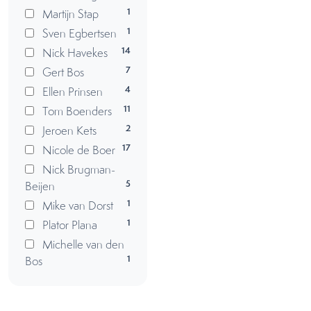
1
Martijn Stap
1
Sven Egbertsen
14
Nick Havekes
7
Gert Bos
4
Ellen Prinsen
11
Tom Boenders
2
Jeroen Kets
17
Nicole de Boer
Nick Brugman-
5
Beijen
1
Mike van Dorst
1
Plator Plana
Michelle van den
1
Bos