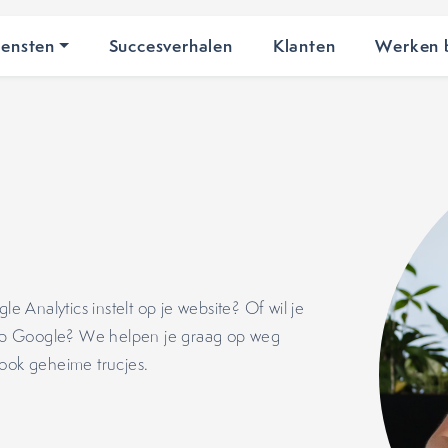
iensten
Succesverhalen
Klanten
Werken b
Analytics instelt op je website? Of wil je
n op Google? We helpen je graag op weg
 ook geheime trucjes.