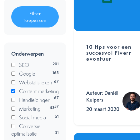
Filter
toepassen
10 tips voor een
succesvol Fiverr
Onderwerpen
avontuur
201
SEO
165
Google
67
Webstatistieken
Content marketing
Auteur: Daniël
67
Handleidingen
Kuipers
57
53
Marketing
20 maart 2020
51
Social media
Conversie
31
optimalisatie