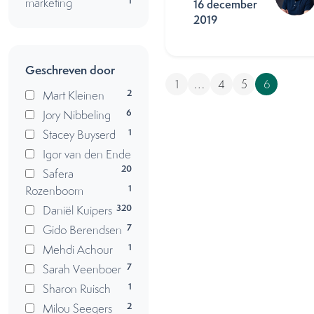
1
marketing
16 december
2019
Geschreven door
1
…
4
5
6
2
Mart Kleinen
6
Jory Nibbeling
1
Stacey Buyserd
Igor van den Ende
20
Safera
1
Rozenboom
320
Daniël Kuipers
7
Gido Berendsen
1
Mehdi Achour
7
Sarah Veenboer
1
Sharon Ruisch
2
Milou Seegers