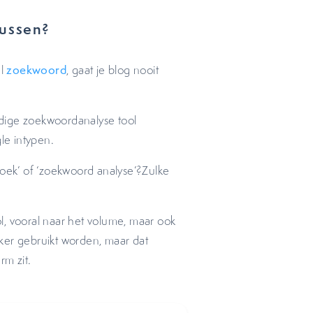
cussen?
el
zoekwoord
, gaat je blog nooit
dige zoekwoordanalyse tool
le intypen.
ek’ of ‘zoekwoord analyse’?Zulke
l, vooral naar het volume, maar ook
ker gebruikt worden, maar dat
rm zit.