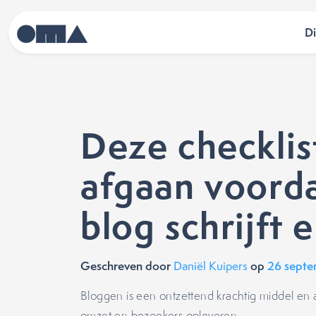
D
Deze checklis
afgaan voorda
blog schrijft 
Geschreven door
op
26 sept
Daniël Kuipers
Bloggen is een ontzettend krachtig middel en al
omzet en bezoekers opleveren.