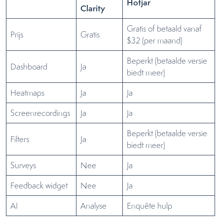
Hotjar
Clarity
Gratis of betaald vanaf
Prijs
Gratis
$32 (per maand)
Beperkt (betaalde versie
Dashboard
Ja
biedt meer)
Heatmaps
Ja
Ja
Screenrecordings
Ja
Ja
Beperkt (betaalde versie
Filters
Ja
biedt meer)
Surveys
Nee
Ja
Feedback widget
Nee
Ja
AI
Analyse
Enquête hulp