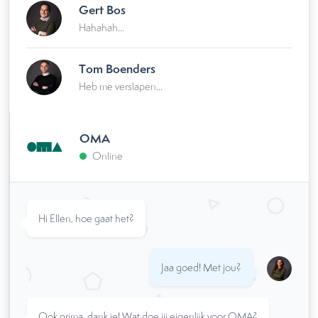
Gert Bos
Hahahah...
Tom Boenders
Heb me verslapen...
OMA
Online
Hi Ellen, hoe gaat het?
Jaa goed! Met jou?
Ook prima, dank je! Wat doe jij eigenlijk voor OMA?