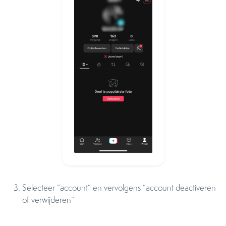
Selecteer “account” en vervolgens “account deactiveren
of verwijderen”