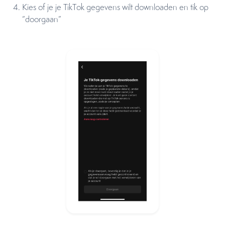
Kies of je je TikTok gegevens wilt downloaden en tik op
“doorgaan”