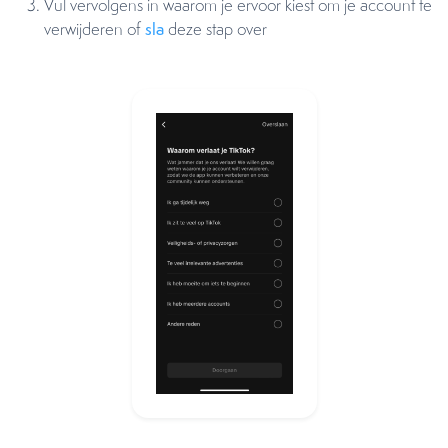
Vul vervolgens in waarom je ervoor kiest om je account te
verwijderen of
sla
deze stap over