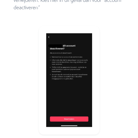
verwijderen. Kies hier in dit geval dan voor “account
deactiveren”