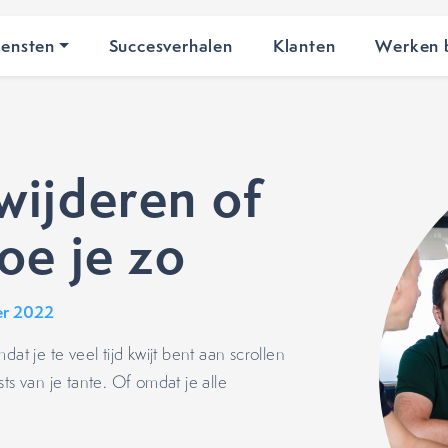
iensten
Succesverhalen
Klanten
Werken b
wijderen of
oe je zo
er 2022
at je te veel tijd kwijt bent aan scrollen
ts van je tante. Of omdat je alle