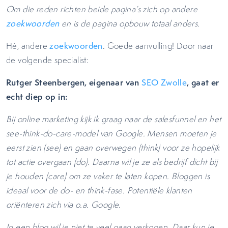
Om die reden richten beide pagina’s zich op andere
zoekwoorden
en is de pagina opbouw totaal anders.
Hé, andere
zoekwoorden
. Goede aanvulling! Door naar
de volgende specialist:
Rutger Steenbergen, eigenaar van
, gaat er
SEO Zwolle
echt diep op in:
Bij online marketing kijk ik graag naar de salesfunnel en het
see-think-do-care-model van Google. Mensen moeten je
eerst zien (see) en gaan overwegen (think) voor ze hopelijk
tot actie overgaan (do). Daarna wil je ze als bedrijf dicht bij
je houden (care) om ze vaker te laten kopen. Bloggen is
ideaal voor de do- en think-fase. Potentiële klanten
oriënteren zich via o.a. Google.
In een blog wil je niet te veel gaan verkopen. Daar kun je