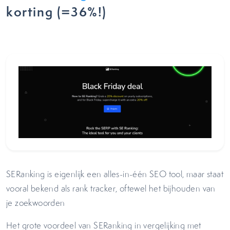
korting (=36%!)
SERanking is eigenlijk een alles-in-één SEO tool, maar staat
vooral bekend als rank tracker, oftewel het bijhouden van
je zoekwoorden
Het grote voordeel van SERanking in vergelijking met