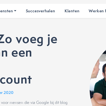
iensten
Succesverhalen
Klanten
Werken b
Zo voeg je
an een
ccount
er 2020
 voor mensen die via Google bij dit blog