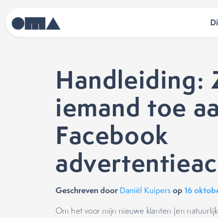
D
Handleiding: 
iemand toe a
Facebook
advertentiea
Geschreven door
op
16 oktob
Daniël Kuipers
Om het voor mijn nieuwe klanten (en natuurlijk