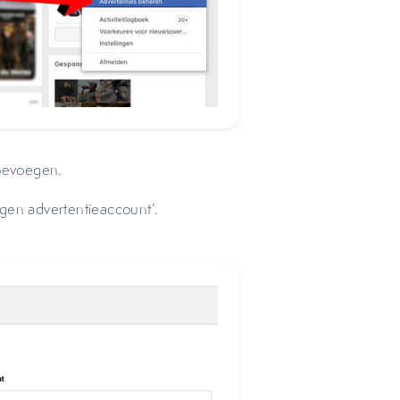
toevoegen.
ingen advertentieaccount’.