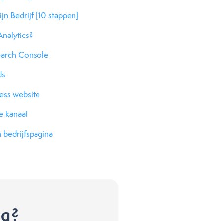
n Bedrijf [10 stappen]
nalytics?
earch Console
ds
ess website
e kanaal
 bedrijfspagina
ng?