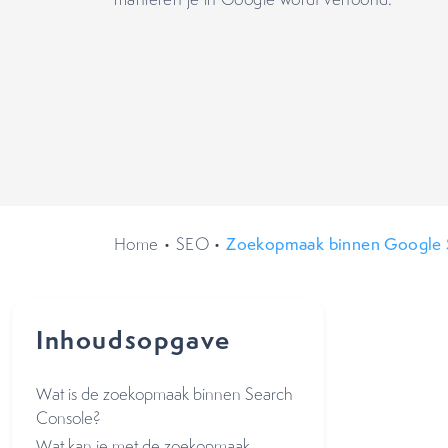
Home
•
SEO
•
Zoekopmaak binnen Google S
Inhoudsopgave
Wat is de zoekopmaak binnen Search
Console?
Wat kan je met de zoekopmaak