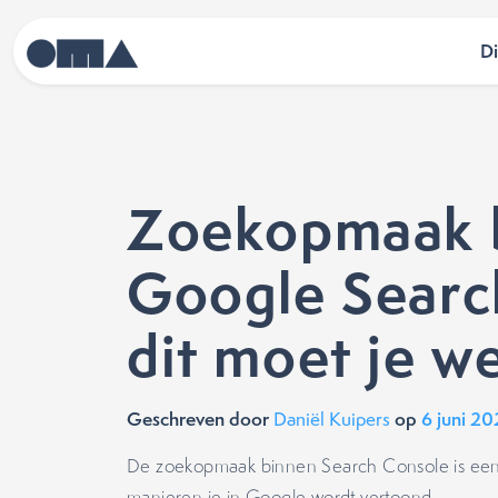
D
Zoekopmaak 
Google Searc
dit moet je w
Geschreven door
op
6 juni 2
Daniël Kuipers
De zoekopmaak binnen Search Console is een 
manieren je in Google wordt vertoond.