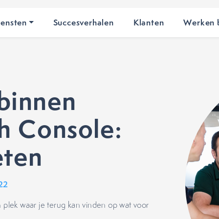
iensten
Succesverhalen
Klanten
Werken b
binnen
h Console:
eten
022
plek waar je terug kan vinden op wat voor