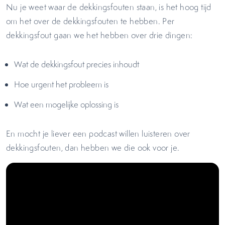
Nu je weet waar de dekkingsfouten staan, is het hoog tijd
om het over de dekkingsfouten te hebben. Per
dekkingsfout gaan we het hebben over drie dingen:
Wat de dekkingsfout precies inhoudt
Hoe urgent het probleem is
Wat een mogelijke oplossing is
En mocht je liever een podcast willen luisteren over
dekkingsfouten, dan hebben we die ook voor je.