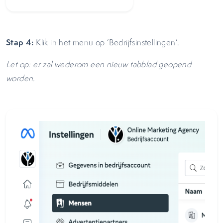
Stap 4:
Klik in het menu op ‘Bedrijfsinstellingen’.
Let op: er zal wederom een nieuw tabblad geopend
worden.