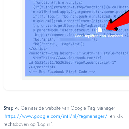
Stap 4:
Ga naar de website van Google Tag Manager
(
https://www.google.com/intl/nl/tagmanager/
) en klik
rechtsboven op ‘Log in’.