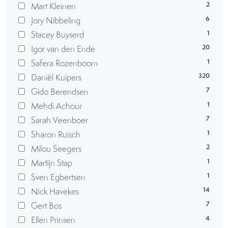
2
Mart Kleinen
6
Jory Nibbeling
1
Stacey Buyserd
20
Igor van den Ende
1
Safera Rozenboom
320
Daniël Kuipers
7
Gido Berendsen
1
Mehdi Achour
7
Sarah Veenboer
1
Sharon Ruisch
2
Milou Seegers
1
Martijn Stap
1
Sven Egbertsen
14
Nick Havekes
7
Gert Bos
4
Ellen Prinsen