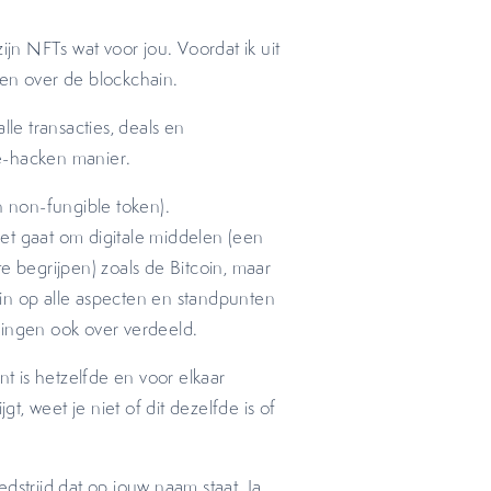
ijn NFTs wat voor jou. Voordat ik uit
llen over de blockchain.
lle transacties, deals en
e-hacken manier.
n non-fungible token).
et gaat om digitale middelen (een
 te begrijpen) zoals de Bitcoin, maar
r in op alle aspecten en standpunten
ningen ook over verdeeld.
nt is hetzelfde en voor elkaar
gt, weet je niet of dit dezelfde is of
dstrijd dat op jouw naam staat. Ja,