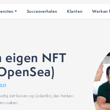
iensten
Succesverhalen
Klanten
Werken b
n eigen NFT
 OpenSea)
2021
voorbij ziet komen op LinkedIn), dan herken
laten maken.