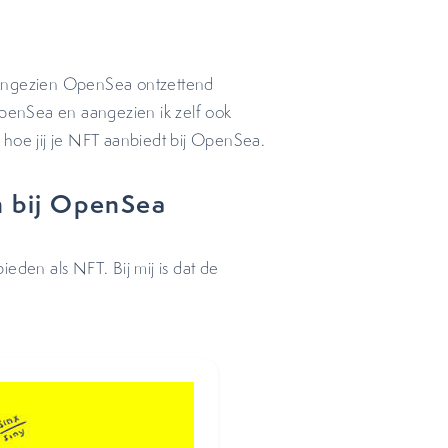
aangezien OpenSea ontzettend
enSea en aangezien ik zelf ook
 hoe jij je NFT aanbiedt bij OpenSea.
n bij OpenSea
bieden als NFT. Bij mij is dat de