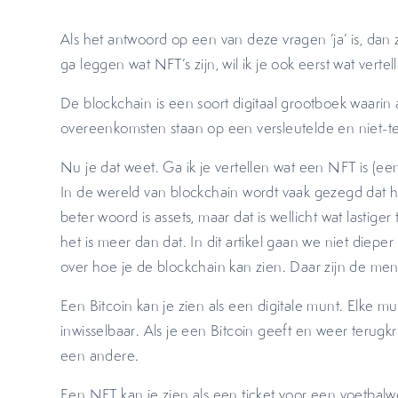
Als het antwoord op een van deze vragen ‘ja’ is, dan z
ga leggen wat NFT’s zijn, wil ik je ook eerst wat verte
De blockchain is een soort digitaal grootboek waarin a
overeenkomsten staan op een versleutelde en niet-t
Nu je dat weet. Ga ik je vertellen wat een NFT is (ee
In de wereld van blockchain wordt vaak gezegd dat h
beter woord is assets, maar dat is wellicht wat lastiger
het is meer dan dat. In dit artikel gaan we niet diepe
over hoe je de blockchain kan zien. Daar zijn de me
Een Bitcoin kan je zien als een digitale munt. Elke mu
inwisselbaar. Als je een Bitcoin geeft en weer terugkrij
een andere.
Een NFT kan je zien als een ticket voor een voetbalwe