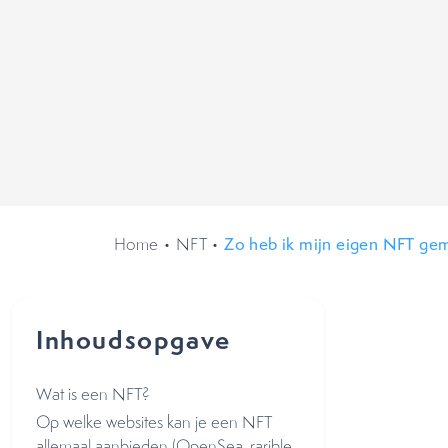
Home
•
NFT
•
Zo heb ik mijn eigen NFT gem
Inhoudsopgave
Wat is een NFT?
Op welke websites kan je een NFT
allemaal aanbieden (OpenSea, rarible,