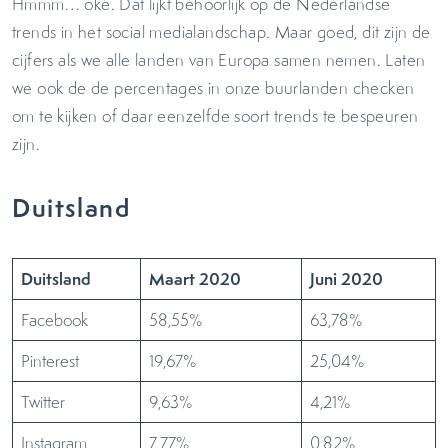
Hmmm… oké. Dat lijkt behoorlijk op de Nederlandse
trends in het social medialandschap. Maar goed, dit zijn de
cijfers als we alle landen van Europa samen nemen. Laten
we ook de de percentages in onze buurlanden checken
om te kijken of daar eenzelfde soort trends te bespeuren
zijn.
Duitsland
Duitsland
Maart 2020
Juni 2020
Facebook
58,55%
63,78%
Pinterest
19,67%
25,04%
Twitter
9,63%
4,21%
Instagram
7,77%
0,82%