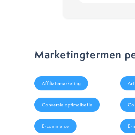
Marketingtermen pe
Affiliatemarketing
Art
Conversie optimalisatie
Cop
E-commerce
E-m