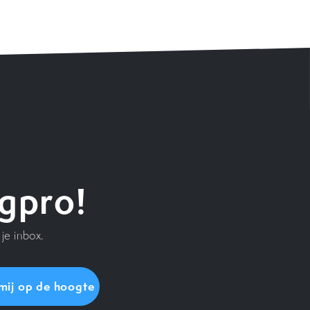
gpro!
je inbox.