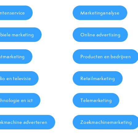
ntenservice
Marketinganalyse
iele marketing
Online advertising
ntmarketing
Producten en bedrijven
io en televisie
Retailmarketing
hnologie en ict
Telemarketing
ekmachine adverteren
Zoekmachinemarketing