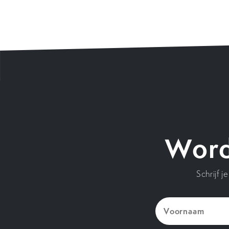
Word
Schrijf 
Voornaam
(Vereist)