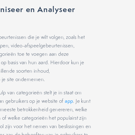
niseer en Analyseer
urtenissen die je wilt volgen, zoals het
oppen, video-afspeelgebeurtenissen,
gorieën toe te voegen aan deze
op basis van hun aard. Hierdoor kun je
illende soorten inhoud,
p je site ondernemen.
p van categorieën stelt je in staat om
van gebruikers op je website of
app
. Je kunt
e meeste betrokkenheid genereren, welke
of welke categorieën het populairst zijn
ol zijn voor het nemen van beslissingen en
ter aan de behoeften van je gebruikers te