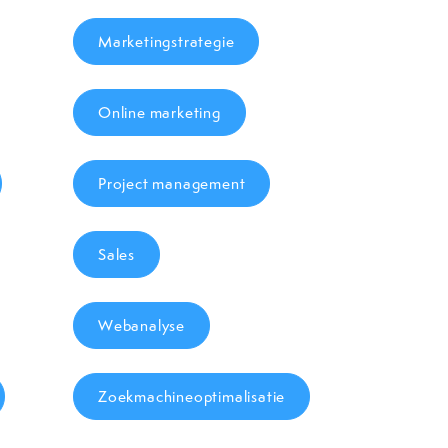
Marketingstrategie
Online marketing
Project management
Sales
Webanalyse
Zoekmachineoptimalisatie