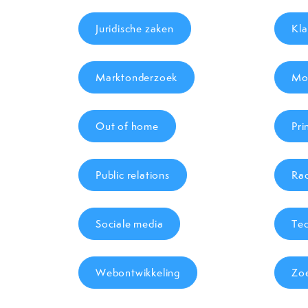
Juridische zaken
Kla
Marktonderzoek
Mob
Out of home
Pri
Public relations
Rad
Sociale media
Tec
Webontwikkeling
Zo