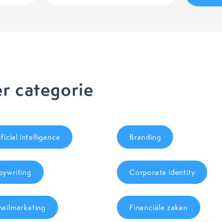
(Vereist)
r categorie
ificial intelligence
Branding
ywriting
Corporate identity
ailmarketing
Financiële zaken