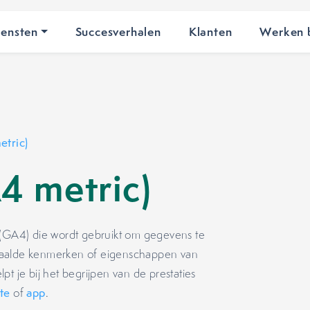
iensten
Succesverhalen
Klanten
Werken b
tric)
4 metric)
 (GA4) die wordt gebruikt om gegevens te
paalde kenmerken of eigenschappen van
t je bij het begrijpen van de prestaties
te
of
app
.