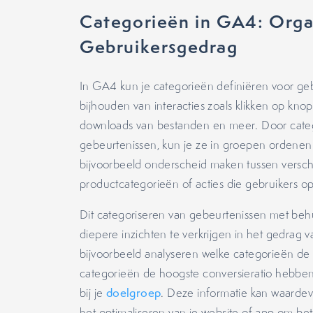
Categorieën in GA4: Orga
Gebruikersgedrag
In GA4 kun je categorieën definiëren voor gebe
bijhouden van interacties zoals klikken op kn
downloads van bestanden en meer. Door cate
gebeurtenissen, kun je ze in groepen ordenen 
bijvoorbeeld onderscheid maken tussen versch
productcategorieën of acties die gebruikers o
Dit categoriseren van gebeurtenissen met behul
diepere inzichten te verkrijgen in het gedrag 
bijvoorbeeld analyseren welke categorieën d
categorieën de hoogste conversieratio hebben 
bij je
doelgroep
. Deze informatie kan waardev
het optimaliseren van je website of app om be