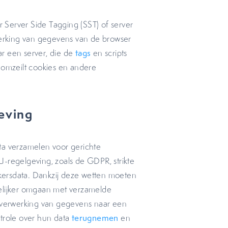
 Server Side Tagging (SST) of server
werking van gegevens van de browser
r een server, die de
tags
en scripts
 omzeilt cookies en andere
geving
ta verzamelen voor gerichte
 EU-regelgeving, zoals de GDPR, strikte
kersdata. Dankzij deze wetten moeten
delijker omgaan met verzamelde
e verwerking van gegevens naar een
ntrole over hun data
terugnemen
en