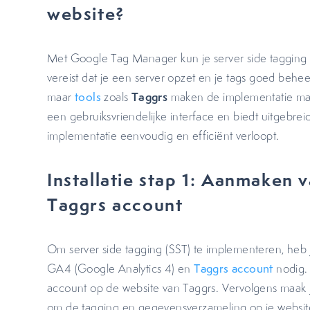
website?
Met Google Tag Manager kun je server side tagging re
vereist dat je een server opzet en je tags goed behee
Taggrs
maar
tools
zoals
maken de implementatie makke
een gebruiksvriendelijke interface en biedt uitgebre
implementatie eenvoudig en efficiënt verloopt.
Installatie stap 1: Aanmaken
Taggrs account
Om server side tagging (SST) te implementeren, heb
GA4 (Google Analytics 4) en
Taggrs account
nodig.
account op de website van Taggrs. Vervolgens maa
om de tagging en gegevensverzameling op je websi