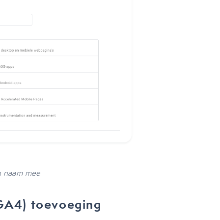
een naam mee
 (GA4) toevoeging