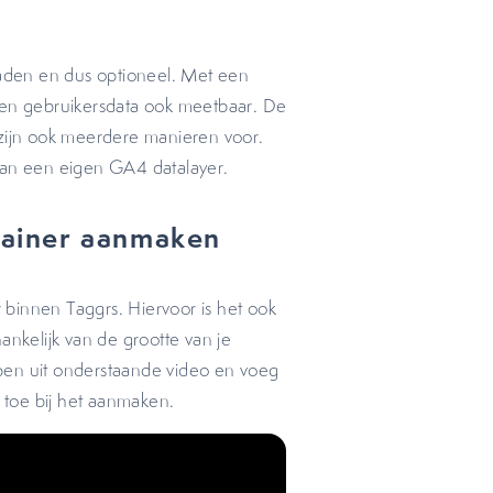
raden en dus optioneel. Met een
 en gebruikersdata ook meetbaar. De
 zijn ook meerdere manieren voor.
 van een eigen GA4 datalayer.
ntainer aanmaken
binnen Taggrs. Hiervoor is het ook
ankelijk van de grootte van je
ppen uit onderstaande video en voeg
 toe bij het aanmaken.