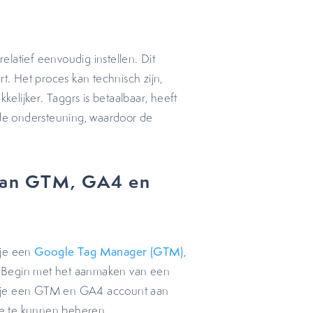
latief eenvoudig instellen. Dit
rt. Het proces kan technisch zijn,
lijker. Taggrs is betaalbaar, heeft
ide ondersteuning, waardoor de
 van GTM, GA4 en
 je een
Google Tag Manager (GTM)
,
 Begin met het aanmaken van een
k je een GTM en GA4 account aan
te te kunnen beheren.