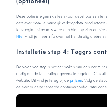
(optioneel)
Deze optie is eigenlijk alleen voor webshops aan te 
datalayer maak je namelijk verkoopdata, productdata
toevoeging hiervan is weer een blog op zich en hier
Hier
vindt je meer info over het handmatig creëren
Installatie stap 4: Taggrs co
De volgende stap is het aanmaken van een container 
nodig om de facturatiegegevens te regelen. Dit is afh
website. Dit vind je terug bij de
prijzen
. Volg de sta
de eerder gegenereerde containerconfiguratie code