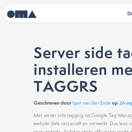
D
Server side t
installeren 
TAGGRS
Geschreven door
op
26 s
Igor van den Ende
Met server side tagging via Google Tag Manag
website data verzamelt en verwerkt. Dus lees m
jouw website. Zodat je straks efficiënter werkt