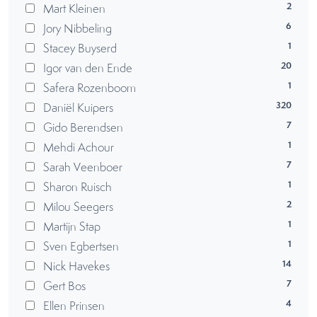
2
Mart Kleinen
6
Jory Nibbeling
1
Stacey Buyserd
20
Igor van den Ende
1
Safera Rozenboom
320
Daniël Kuipers
7
Gido Berendsen
1
Mehdi Achour
7
Sarah Veenboer
1
Sharon Ruisch
2
Milou Seegers
1
Martijn Stap
1
Sven Egbertsen
14
Nick Havekes
7
Gert Bos
4
Ellen Prinsen