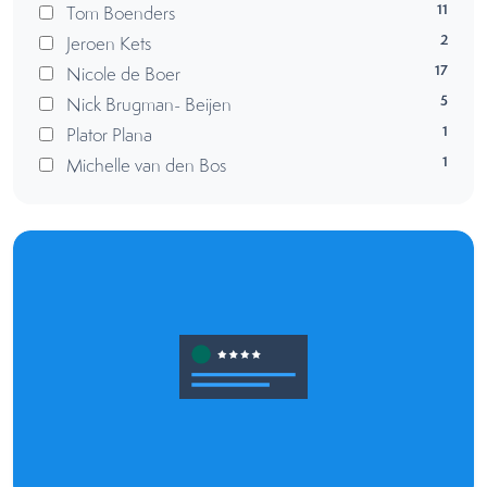
11
Tom Boenders
2
Jeroen Kets
17
Nicole de Boer
5
Nick Brugman- Beijen
1
Plator Plana
1
Michelle van den Bos