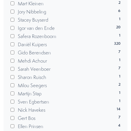
2
Mart Kleinen
6
Jory Nibbeling
1
Stacey Buyserd
20
Igor van den Ende
1
Safera Rozenboom
320
Daniël Kuipers
7
Gido Berendsen
1
Mehdi Achour
7
Sarah Veenboer
1
Sharon Ruisch
2
Milou Seegers
1
Martijn Stap
1
Sven Egbertsen
14
Nick Havekes
7
Gert Bos
4
Ellen Prinsen