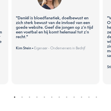
"Daniël is bloedfanatiek, doelbewust en
"V
zich sterk bewust van de invloed van een
O
goede website. Geef die jongen op z’n tijd
he
en
een voetbal en hij komt helemaal tot z’n
ze
t
recht."
de
e
wi
zi
Kim Stein •
Eigenaar - Ondernemers in Bedrijf
me
sa
St