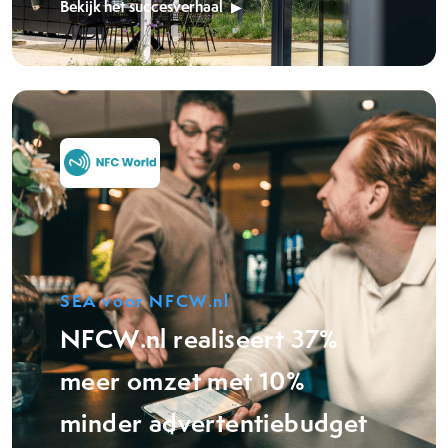
Bekijk het succesverhaal
SEA voor NFCW.nl
NFCW.nl realiseert 37%
meer omzet met 10%
minder advertentiebudget