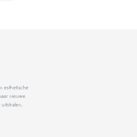
an esthetische
 maar nieuwe
uitstralen,