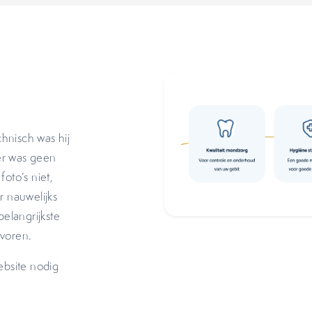
hnisch was hij
er was geen
oto’s niet,
 nauwelijks
belangrijkste
 voren.
ebsite nodig