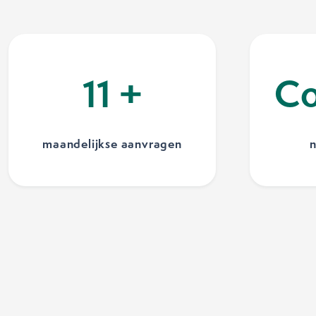
15
+
Co
maandelijkse aanvragen
n