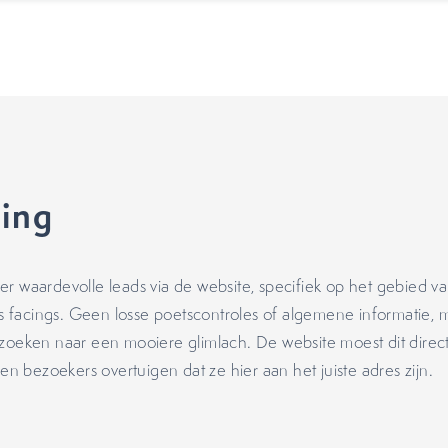
ling
eer
waardevolle
leads via de website, specifiek op het gebied v
ls
facings
. Geen losse poetscontroles of algemene informatie,
 zo
eken
naar een mooiere glimlach.
De website moest dit direct 
n bezoekers overtuigen dat ze hier aan het juiste adres zijn.