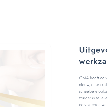
Uitgev
werkz
OMA heeft de we
nieuw, duur cus
schaalbare oplo
zonder in te le
de volgende we