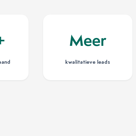
+
Meer
aand
kwalitatieve leads