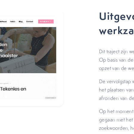
Uitgev
werkz
Dit traject zij
Op basis van de
opzet van de we
De vervolgstap 
het plaatsen va
afronden van de
Op het moment d
gegaan met het s
zoekwoorden, he