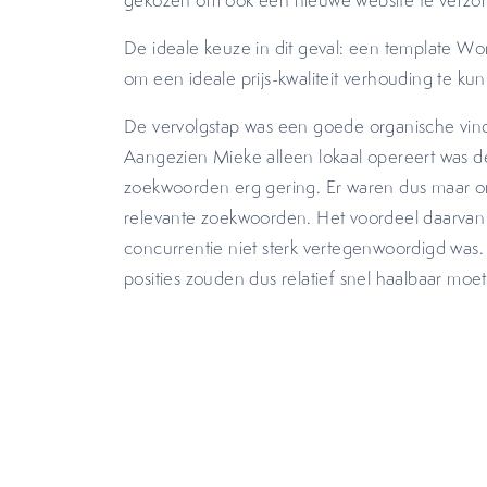
gekozen om ook een nieuwe website te verzo
De ideale keuze in dit geval: een template Wo
om een ideale prijs-kwaliteit verhouding te ku
De vervolgstap was een goede organische vin
Aangezien Mieke alleen lokaal opereert was d
zoekwoorden erg gering. Er waren dus maar 
relevante zoekwoorden. Het voordeel daarvan
concurrentie niet sterk vertegenwoordigd wa
posities zouden dus relatief snel haalbaar moet