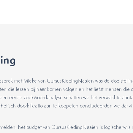
ling
gesprek met Mieke van CursusKledingNaaien was de doelstellin
en die lessen bij haar komen volgen en het liefst mensen die d
 een eerste zoekwoordanalyse schatten we het verwachte aant
hetisch doorklikratio aan te koppelen concludeerden we dat 
rmelden: het budget van CursusKledingNaaien is logischerwijs ni