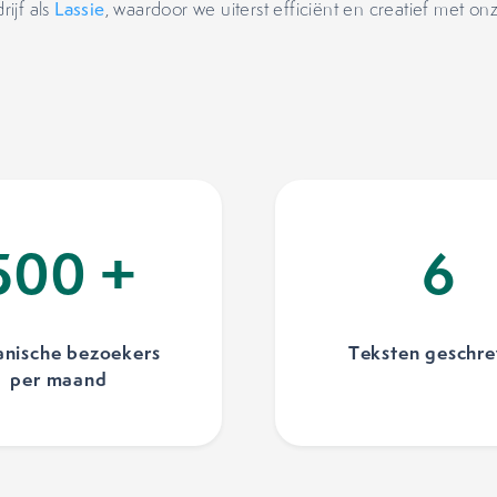
ijf als
Lassie
, waardoor we uiterst efficiënt en creatief met o
500
+
8
nische bezoekers
Teksten geschr
per maand