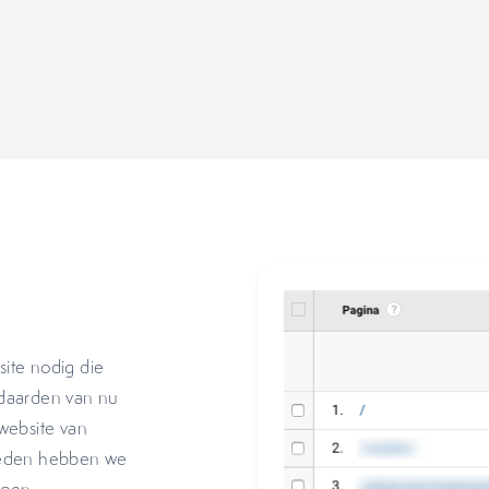
ite nodig die
andaarden van nu
website van
reden hebben we