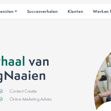
iensten
Succesverhalen
Klanten
Werken b
haal
van
gNaaien
Content Creatie
Online Marketing Advies