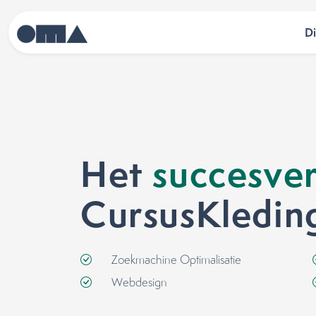
D
Het
succesver
CursusKledin
Zoekmachine Optimalisatie
Webdesign