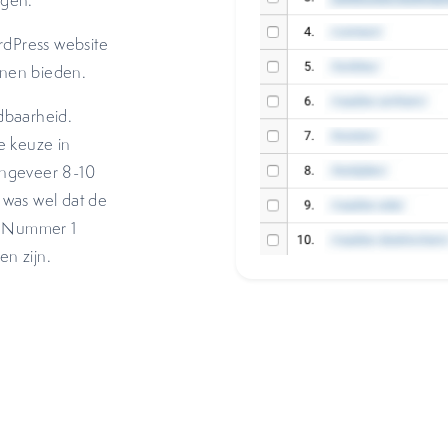
rgen.
rdPress website
nnen bieden.
dbaarheid.
e keuze in
ongeveer 8-10
 was wel dat de
s. Nummer 1
en zijn.