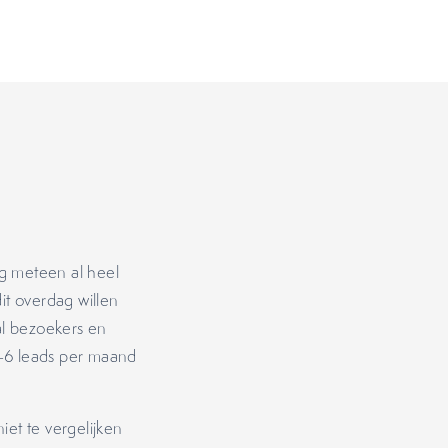
g meteen al heel
it overdag willen
al bezoekers en
4-6 leads per maand
et te vergelijken