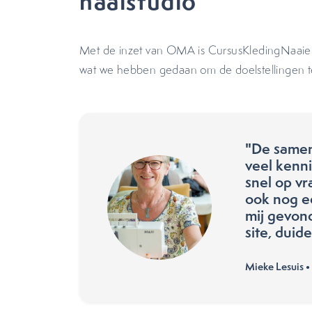
naaistudio
Met de inzet van OMA is CursusKledingNaaien
wat we hebben gedaan om de doelstellingen t
"De samenw
veel kenni
snel op vr
ook nog e
mij gevond
site, duide
Mieke Lesuis •