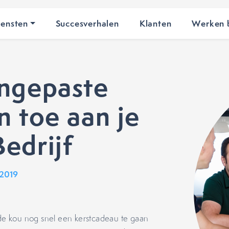
iensten
Succesverhalen
Klanten
Werken b
angepaste
n toe aan je
edrijf
 2019
 de kou nog snel een kerstcadeau te gaan