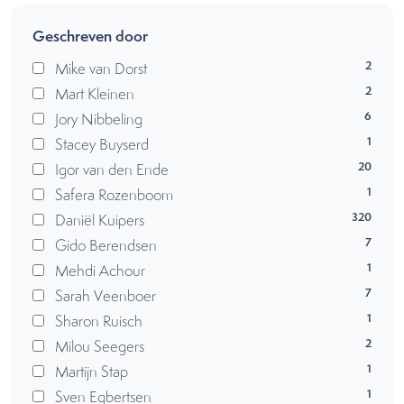
Geschreven door
2
Mike van Dorst
2
Mart Kleinen
6
Jory Nibbeling
1
Stacey Buyserd
20
Igor van den Ende
1
Safera Rozenboom
320
Daniël Kuipers
7
Gido Berendsen
1
Mehdi Achour
7
Sarah Veenboer
1
Sharon Ruisch
2
Milou Seegers
1
Martijn Stap
1
Sven Egbertsen