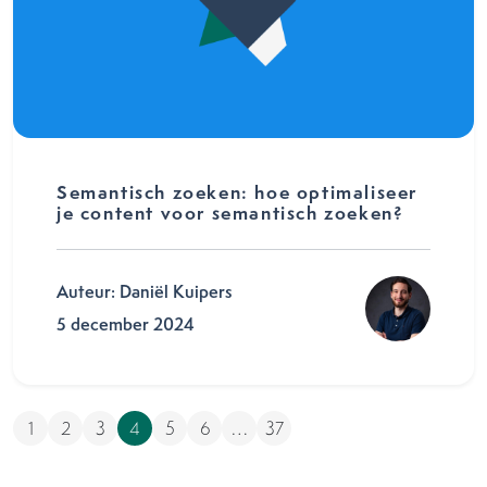
Semantisch zoeken: hoe optimaliseer
je content voor semantisch zoeken?
Auteur: Daniël Kuipers
5 december 2024
1
2
3
4
5
6
…
37