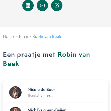
Home
•
Team
•
Robin van Beek
Een praatje met
Robin van
Beek
Nicole de Boer
Thanks! Ik ga er...
Nick Brugman-Beijen