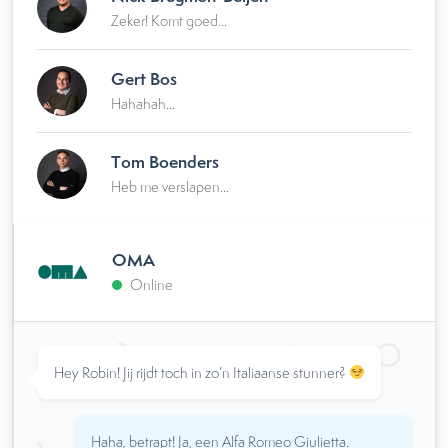
Zeker! Komt goed...
Gert Bos
Hahahah...
Tom Boenders
Heb me verslapen...
OMA
Online
Hey Robin! Jij rijdt toch in zo’n Italiaanse stunner?
Haha, betrapt! Ja, een Alfa Romeo Giulietta.