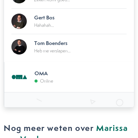
Gert Bos
Hahahah...
Tom Boenders
Heb me verslapen...
OMA
Online
Nog meer weten over
Marissa