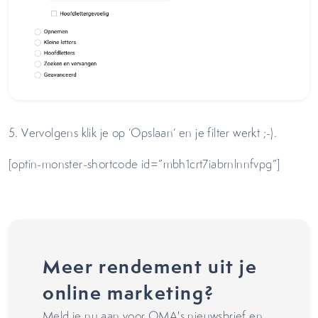
5. Vervolgens klik je op ‘Opslaan’ en je filter werkt ;-).
[optin-monster-shortcode id=”mbh1crt7iabrnlnnfvpg”]
Meer rendement uit je
online marketing?
Meld je nu aan voor OMA's nieuwsbrief en