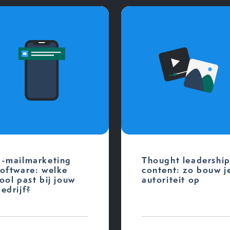
E-mailmarketing
Thought leadershi
software: welke
content: zo bouw j
ool past bij jouw
autoriteit op
edrijf?