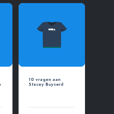
p
10 vragen aan
e
Stacey Buyserd