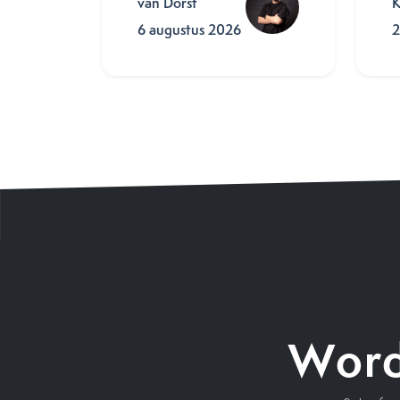
van Dorst
K
6 augustus 2026
2
Word