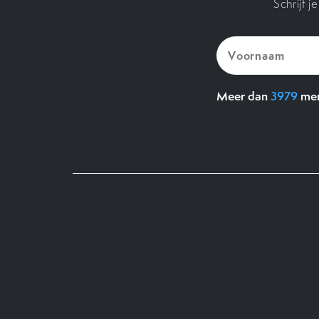
Schrijf 
Voornaam
(Vereist)
Meer dan
3979
men