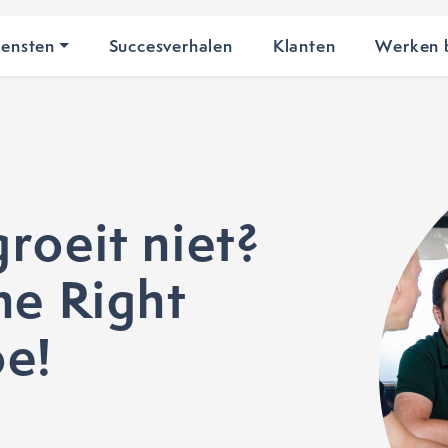
iensten
Succesverhalen
Klanten
Werken b
roeit niet?
he Right
oe!