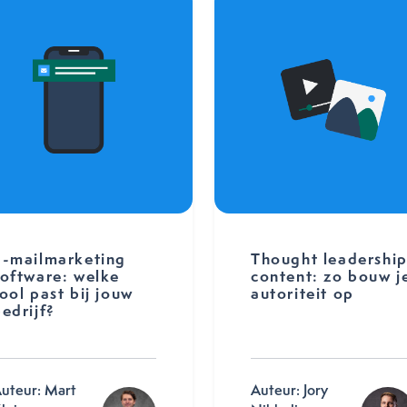
E-mailmarketing
Thought leadershi
software: welke
content: zo bouw j
ool past bij jouw
autoriteit op
edrijf?
uteur: Mart
Auteur: Jory