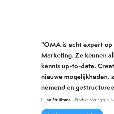
"OMA heeft elke keer w
ideeën die we in de pra
OMA denkt met je mee, 
uitdagingen liggen. Ik 
aanbevelen!"
Celine Brattinga
• NIZO