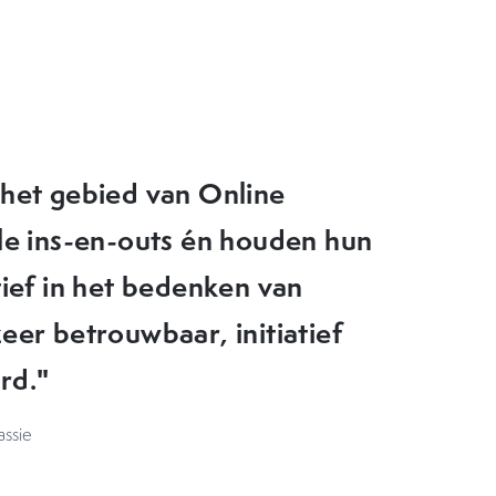
eer goede tips en nieuwe
ktijk zouden kunnen brengen.
en doorziet waar de
kan OMA daarom echt