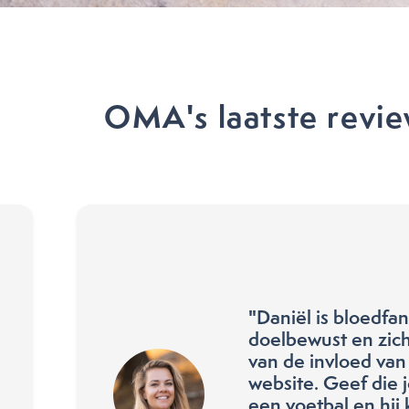
OMA's laatste revi
"Daniël is bloedfan
doelbewust en zich
van de invloed va
website. Geef die j
een voetbal en hij