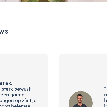
ews
atiek,
 sterk bewust
"
n een goede
m
ongen op z’n tijd
h
 komt helemaal
i