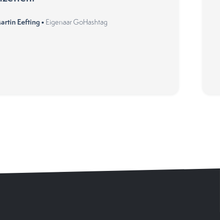
artin Eefting •
Eigenaar GoHashtag