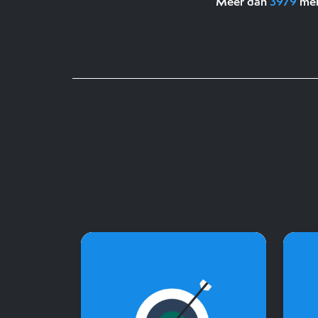
Meer dan
3979
men