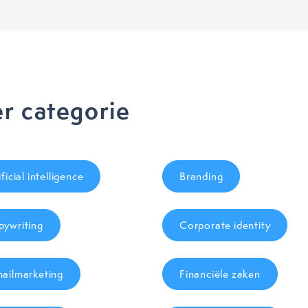
r categorie
ificial intelligence
Branding
ywriting
Corporate identity
ailmarketing
Financiële zaken