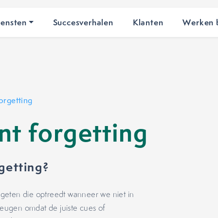
iensten
Succesverhalen
Klanten
Werken b
orgetting
t forgetting
getting?
geten die optreedt wanneer we niet in
eheugen omdat de juiste cues of