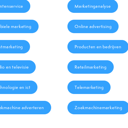
ntenservice
Marketinganalyse
iele marketing
Online advertising
ntmarketing
Producten en bedrijven
io en televisie
Retailmarketing
hnologie en ict
Telemarketing
ekmachine adverteren
Zoekmachinemarketing