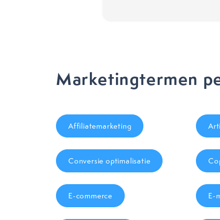
Marketingtermen pe
Affiliatemarketing
Art
Conversie optimalisatie
Cop
E-commerce
E-m