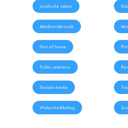
Juridische zaken
Kla
Marktonderzoek
Mob
Out of home
Pri
Public relations
Rad
Sociale media
Tec
Webontwikkeling
Zo