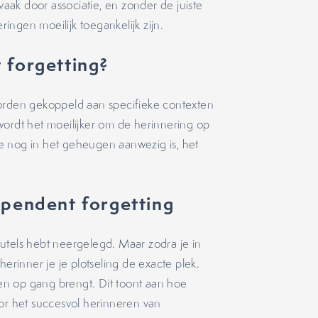
ak door associatie, en zonder de juiste
ngen moeilijk toegankelijk zijn.
 forgetting?
worden gekoppeld aan specifieke contexten
wordt het moeilijker om de herinnering op
tie nog in het geheugen aanwezig is, het
pendent forgetting
leutels hebt neergelegd. Maar zodra je in
herinner je je plotseling de exacte plek.
n op gang brengt. Dit toont aan hoe
oor het succesvol herinneren van