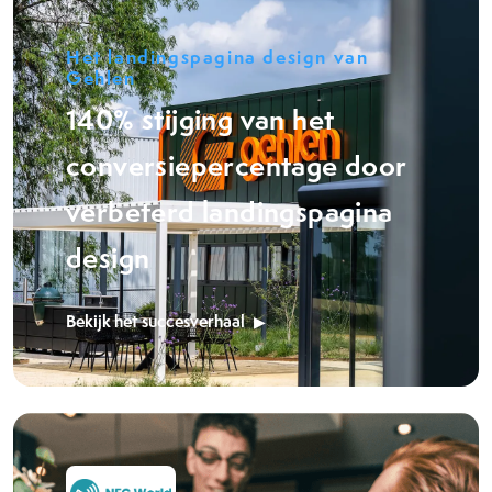
Het landingspagina design van
Gehlen
140% stijging van het
conversiepercentage door
verbeterd landingspagina
design
Bekijk het succesverhaal