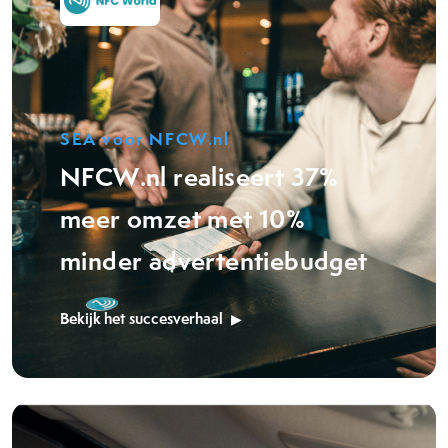
SEA voor NFCW.nl
NFCW.nl realiseert 37%
meer omzet met 10%
minder advertentiebudget
Bekijk het succesverhaal