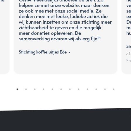
helpen ze met onze website, maar denken
ve
ze ook mee met onze social media. Ze
se
denken mee met leuke, ludieke acties die
ex
wij kunnen inzetten om onze stichting meer
D
zichtbaarheid te geven en die mogelijk
me
meer donaties opleveren. De
hu
samenwerking ervaren wij als erg fijn!"
Si
Stichting koffieluitjes Ede •
a.
Pr