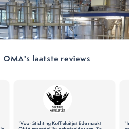
OMA's laatste reviews
"Voor Stichting Koffieluitjes Ede maakt
"I
ie
OMA maandelijks onbetaalde uren. Zo
h