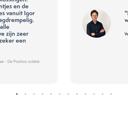
jntjes en de
s vanuit Igor
"
laagdrempelig.
w
alle
 zijn zeer
W
zeker een
ar - De Poolvos isolatie