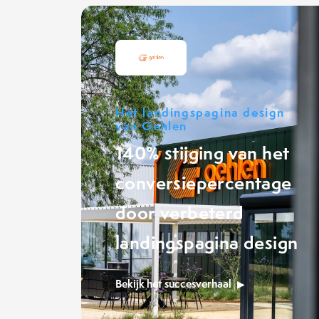
Het landingspagina design
van Gehlen
140% stijging van het
conversiepercentage
door verbeterd
landingspagina design
Bekijk het succesverhaal