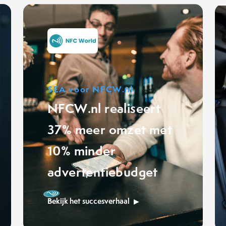
SEA voor NFCW.nl
NFCW.nl realiseert
37% meer omzet met
10% minder
advertentiebudget
Bekijk het succesverhaal