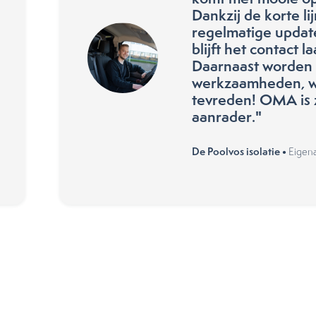
Dankzij de korte li
regelmatige update
blijft het contact 
Daarnaast worden 
werkzaamheden, we
tevreden! OMA is 
aanrader."
De Poolvos isolatie •
Eigena