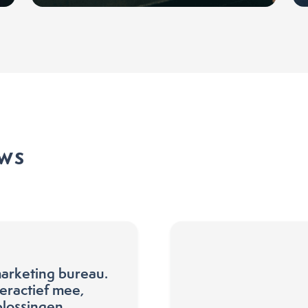
ews
marketing bureau.
eractief mee,
lossingen.