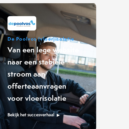
De Poolvos (vloer)isolatie
Van een lege website
naar een stabiele
stroom aan
offerteaanvragen
voor vloerisolatie
Bekijk het succesverhaal