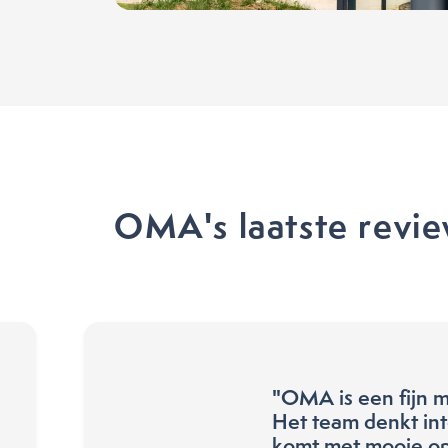
OMA's laatste revi
"OMA is een fijn 
Het team denkt int
komt met mooie op