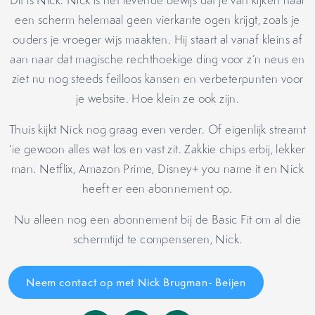
Dit is Nick. Nick is het levende bewijs dat je van kijken naar
een scherm helemaal geen vierkante ogen krijgt, zoals je
ouders je vroeger wijs maakten. Hij staart al vanaf kleins af
aan naar dat magische rechthoekige ding voor z’n neus en
ziet nu nog steeds feilloos kansen en verbeterpunten voor
je website. Hoe klein ze ook zijn.
Thuis kijkt Nick nog graag even verder. Of eigenlijk streamt
‘ie gewoon alles wat los en vast zit. Zakkie chips erbij, lekker
man. Netflix, Amazon Prime, Disney+ you name it en Nick
heeft er een abonnement op.
Nu alleen nog een abonnement bij de Basic Fit om al die
schermtijd te compenseren, Nick.
Neem contact op met Nick Brugman- Beijen