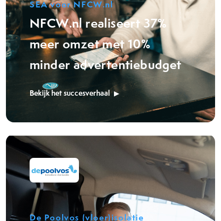
SEA voor NFCW.nl
NFCW.nl realiseert 37%
meer omzet met 10%
minder advertentiebudget
Bekijk het succesverhaal
De Poolvos (vloer)isolatie