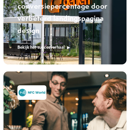
conversiepercentage door
verbeterd landingspagina
design
Bekijk het succesverhaal