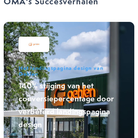
OMA's Succesverhalen
Het landingspagina design van
Gehlen
140% stijging van het
conversiepercentage door
verbeterd landingspagina
design