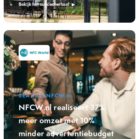
Bekijk het succesverhaal
SEA voor NFCW.nl
NFCW.nl realiseert 37%
meer omzet met 10%
minder advertentiebudget