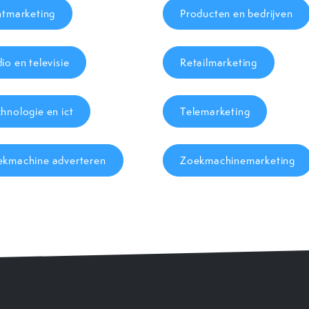
ntmarketing
Producten en bedrijven
io en televisie
Retailmarketing
hnologie en ict
Telemarketing
ekmachine adverteren
Zoekmachinemarketing