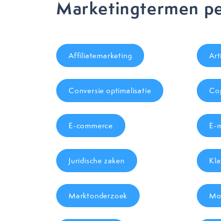
Marketingtermen pe
Affiliatemarketing
Art
Conversie optimalisatie
Cop
E-commerce
E-m
Juridische zaken
Kla
Marktonderzoek
Mob