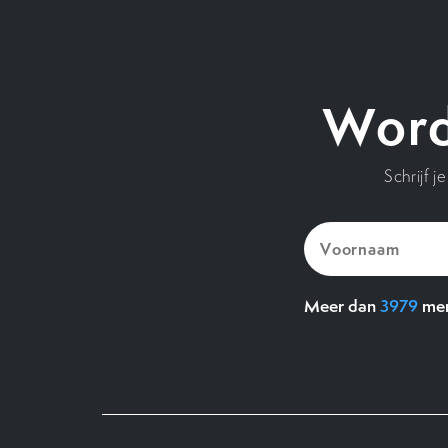
Word
Schrijf 
Voornaam
(Vereist)
Meer dan
3979
men