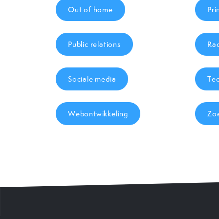
Out of home
Pri
Public relations
Rad
Sociale media
Tec
Webontwikkeling
Zo