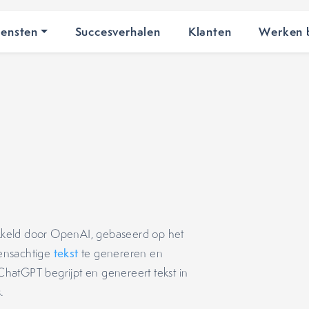
iensten
Succesverhalen
Klanten
Werken b
kkeld door OpenAI, gebaseerd op het
ensachtige
tekst
te genereren en
 ChatGPT begrijpt en genereert tekst in
.