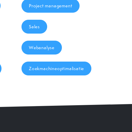
Project management
Sales
Webanalyse
Zoekmachineoptimalisatie