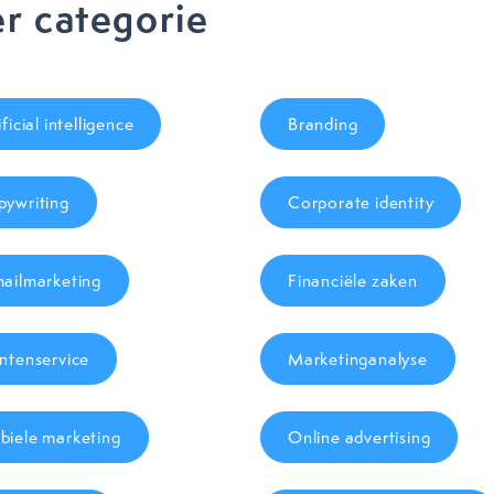
r categorie
ificial intelligence
Branding
ywriting
Corporate identity
ailmarketing
Financiële zaken
ntenservice
Marketinganalyse
iele marketing
Online advertising