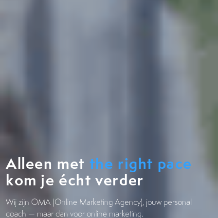
Alleen met
the right pace
kom je écht verder
Wij zijn OMA (Online Marketing Agency), jouw personal
coach — maar dan voor online marketing.